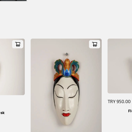
TRY 950.00
F
sk