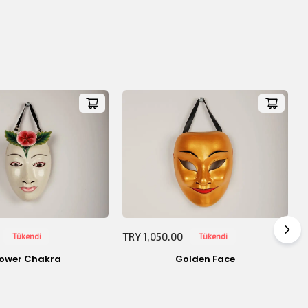
$0.00
TRY 1,050.00
Tükendi
Tükendi
T
lower Chakra
Golden Face