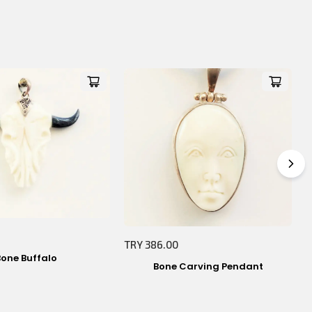
$0.00
T
TRY 386.00
Bone Buffalo
Bone Carving Pendant